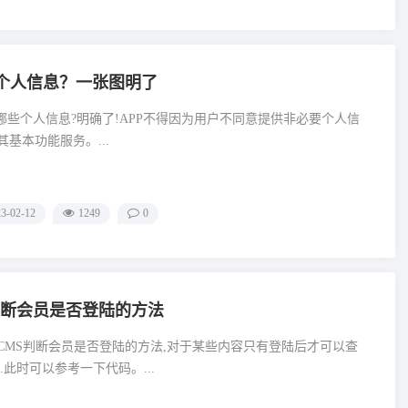
要个人信息范围，将自今年5月1日起施行。 规定指出，APP包括
载安装的应用软件，基...
些个人信息？一张图明了
些个人信息?明确了!APP不得因为用户不同意提供非必要个人信
基本功能服务。...
3-02-12
1249
0
判断会员是否登陆的方法
CMS判断会员是否登陆的方法,对于某些内容只有登陆后才可以查
.此时可以参考一下代码。...