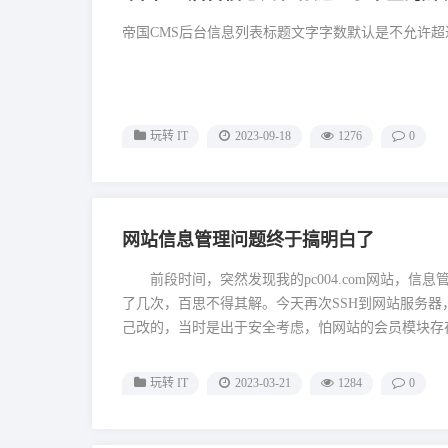
帝国CMS后台信息列表标题文字字数默认是不允许超
玩转 IT
2023-09-18
1276
0
网站信息管理问题终于搞明白了
前段时间，突然发现我的pc004.com网站，信
了几次，百思不得其解。今天再次SSH到网站服务器，
己改的，当时是出于安全考虑，怕网站的会员模块存在风
玩转 IT
2023-03-21
1284
0