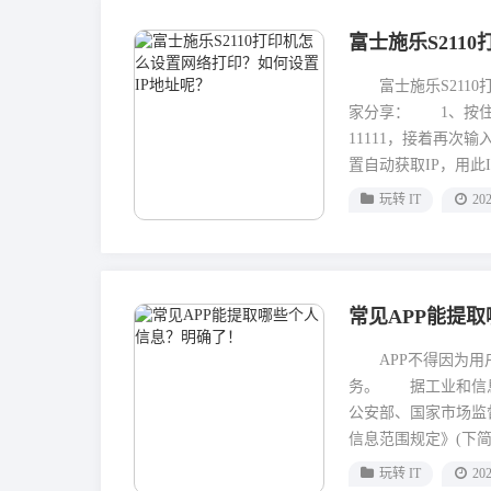
富士施乐S211
富士施乐S2110
家分享： 1、按住
11111，接着再次
置自动获取IP，用
方法：手动在机器面
玩转 IT
202
面)，输入密码：11
8――代表自动获...
常见APP能提
APP不得因为用户
务。 据工业和信息
公安部、国家市场监
信息范围规定》(下简
不同意收集非必要个
玩转 IT
202