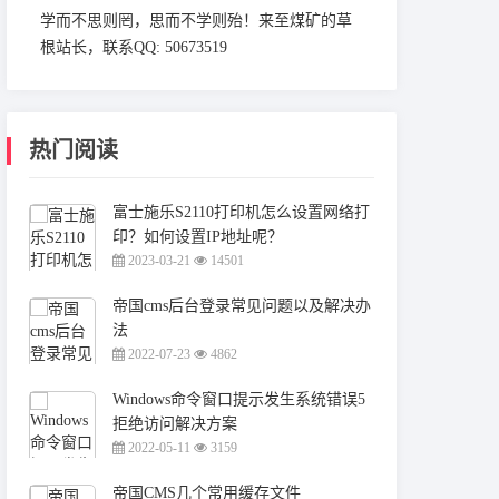
学而不思则罔，思而不学则殆！来至煤矿的草
根站长，联系QQ: 50673519
热门阅读
富士施乐S2110打印机怎么设置网络打
印？如何设置IP地址呢？
2023-03-21
14501
帝国cms后台登录常见问题以及解决办
法
2022-07-23
4862
Windows命令窗口提示发生系统错误5
拒绝访问解决方案
2022-05-11
3159
帝国CMS几个常用缓存文件