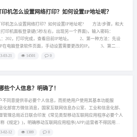
0打印机怎么设置网络打印？如何设置IP地址呢？
打印机怎么设置网络打印？如何设置IP地址呢? 方法/步骤，和大
打印机面板登录键(5秒左右，出现另一个界面)，输入密码：
输入：202，打印完成，查看目前IP地址。 2、第一种方法：先设
此IP在电脑登录软件页面，手动设置需要更改的IP。 3、第二种
板上操作： 按住打印机面板登录键(5秒左右，出现另一个界
3-03-21
14501
0
111，进入P界面，输入1008，按一下启动，查看显示的数字是多少?
取哪些个人信息？明确了！
不同意提供非必要个人信息，而拒绝用户使用其基本功能服
化部官方微信消息，国家互联网信息办公室、工业和信息化部、
督管理总局近日联合印发《常见类型移动互联网应用程序必要个人
称《规定》)，明确移动互联网应用程序(APP)运营者不得因用户
人信息，而拒绝用户使用APP基本功能服务。《规定》明确了39种
3-02-12
1389
0