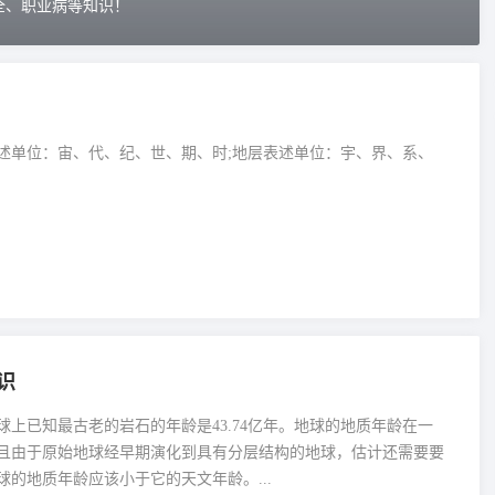
全、职业病等知识！
述单位：宙、代、纪、世、期、时;地层表述单位：宇、界、系、
识
球上已知最古老的岩石的年龄是43.74亿年。地球的地质年龄在一
且由于原始地球经早期演化到具有分层结构的地球，估计还需要要
的地质年龄应该小于它的天文年龄。...