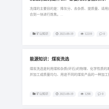
冼煤的主要目的是：降灰分、去杂质、提质量、适用
合到一块进行炼焦。...
矿山知识
2023-09-19
12219
0
能源知识：煤炭洗选
煤炭洗选是利用煤和杂质(矸石)的物理、化学性质
并加工成质量均匀、用途不同的煤炭产品的一种加工技术
矿山知识
2023-09-19
1298
0