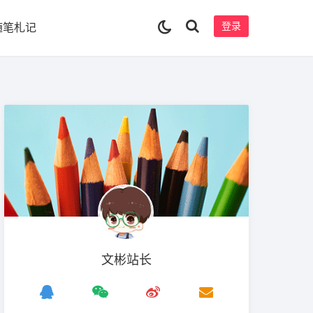
登录
随笔札记
文彬站长