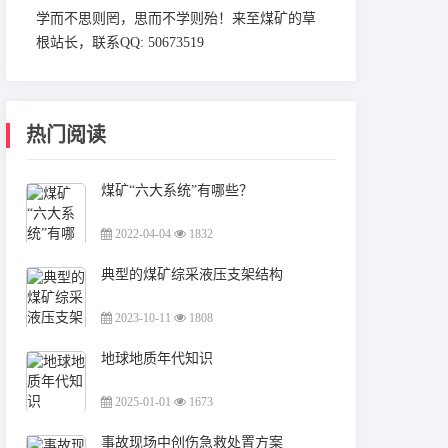
学而不思则罔，思而不学则殆！来至煤矿的草
根站长，联系QQ: 50673519
热门阅读
煤矿“六大系统”有哪些？
2022-04-04
1832
典型的煤矿综采液压支架结构
2023-10-11
1808
地球地质年代知识
2025-01-01
1673
事故现场中创伤急救处置方案