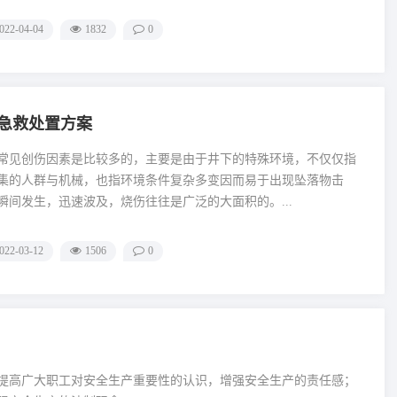
022-04-04
1832
0
急救处置方案
常见创伤因素是比较多的，主要是由于井下的特殊环境，不仅仅指
集的人群与机械，也指环境条件复杂多变因而易于出现坠落物击
瞬间发生，迅速波及，烧伤往往是广泛的大面积的。...
022-03-12
1506
0
提高广大职工对安全生产重要性的认识，增强安全生产的责任感；