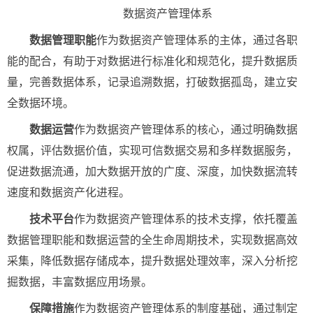
数据资产管理体系
数据管理职能
作为数据资产管理体系的主体，通过各职
能的配合，有助于对数据进行标准化和规范化，提升数据质
量，完善数据体系，记录追溯数据，打破数据孤岛，建立安
全数据环境。
数据运营
作为数据资产管理体系的核心，通过明确数据
权属，评估数据价值，实现可信数据交易和多样数据服务，
促进数据流通，加大数据开放的广度、深度，加快数据流转
速度和数据资产化进程。
技术平台
作为数据资产管理体系的技术支撑，依托覆盖
数据管理职能和数据运营的全生命周期技术，实现数据高效
采集，降低数据存储成本，提升数据处理效率，深入分析挖
掘数据，丰富数据应用场景。
保障措施
作为数据资产管理体系的制度基础，通过制定