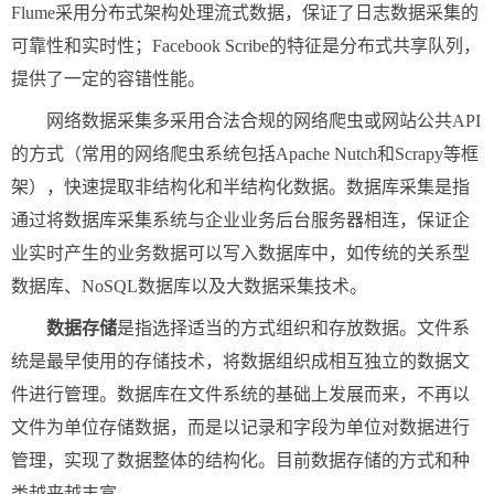
Flume采用分布式架构处理流式数据，保证了日志数据采集的
可靠性和实时性；Facebook Scribe的特征是分布式共享队列，
提供了一定的容错性能。
网络数据采集多采用合法合规的网络爬虫或网站公共API
的方式（常用的网络爬虫系统包括Apache Nutch和Scrapy等框
架），快速提取非结构化和半结构化数据。数据库采集是指
通过将数据库采集系统与企业业务后台服务器相连，保证企
业实时产生的业务数据可以写入数据库中，如传统的关系型
数据库、NoSQL数据库以及大数据采集技术。
数据存储
是指选择适当的方式组织和存放数据。文件系
统是最早使用的存储技术，将数据组织成相互独立的数据文
件进行管理。数据库在文件系统的基础上发展而来，不再以
文件为单位存储数据，而是以记录和字段为单位对数据进行
管理，实现了数据整体的结构化。目前数据存储的方式和种
类越来越丰富。