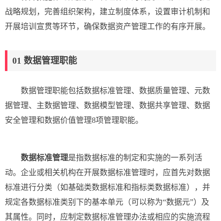
战略规划，完善组织架构，建立制度体系，设置审计机制和
开展培训宣贯等环节，确保数据资产管理工作的有序开展。
01 数据管理职能
数据管理职能包括数据标准管理、数据质量管理、元数
据管理、主数据管理、数据模型管理、数据共享管理、数据
安全管理和数据价值管理8项管理职能。
数据标准管理
是指数据标准的制定和实施的一系列活
动。企业或相关机构在开展数据标准管理时，应首先对数据
标准进行分类（如基础类数据标准和指标类数据标准），并
规定各数据标准类别下的基本单元（可以称为“数据元”）及
其属性。同时，应制定数据标准管理办法或相应的实施流程