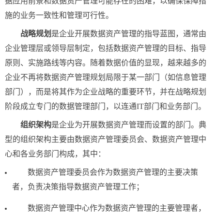
据应用前景和数据资产管理可能存在的困难，以确保保障措
施的业务一致性和管理可行性。
战略规划
是企业开展数据资产管理的指导蓝图，通常由
企业管理层或领导层制定，包括数据资产管理的目标、指导
原则、实施路线等内容。随着数据价值的显现，越来越多的
企业不再将数据资产管理规划局限于某一部门（如信息管理
部门），而是将其作为企业战略的重要环节，并在战略规划
阶段成立专门的数据管理部门，以连通IT部门和业务部门。
组织架构
是企业为开展数据资产管理而设置的部门。典
型的组织架构主要由数据资产管理委员会、数据资产管理中
心和各业务部门构成，其中：
数据资产管理委员会作为数据资产管理的主要决策
者，负责决策指导数据资产管理工作；
数据资产管理中心作为数据资产管理的主要管理者，